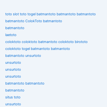
toto slot
toto togel
batmantoto
batmantoto
batmantoto
batmantoto
ColokToto
batmantoto
batmantoto
laetoto
coloktoto
coloktoto
batmantoto
coloktoto
birototo
coloktoto
togel
batmantoto
batmantoto
batmantoto
unsurtoto
unsurtoto
unsurtoto
unsurtoto
batmantoto
batmantoto
batmantoto
situs toto
unsurtoto