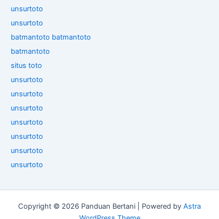
unsurtoto
unsurtoto
batmantoto
batmantoto
batmantoto
situs toto
unsurtoto
unsurtoto
unsurtoto
unsurtoto
unsurtoto
unsurtoto
unsurtoto
Copyright © 2026 Panduan Bertani | Powered by
Astra
WordPress Theme