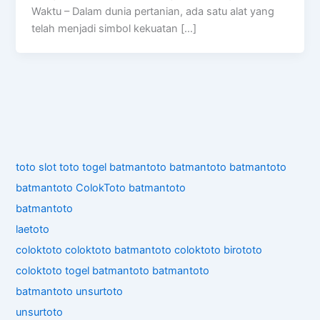
Waktu – Dalam dunia pertanian, ada satu alat yang
telah menjadi simbol kekuatan […]
toto slot
toto togel
batmantoto
batmantoto
batmantoto
batmantoto
ColokToto
batmantoto
batmantoto
laetoto
coloktoto
coloktoto
batmantoto
coloktoto
birototo
coloktoto
togel
batmantoto
batmantoto
batmantoto
unsurtoto
unsurtoto