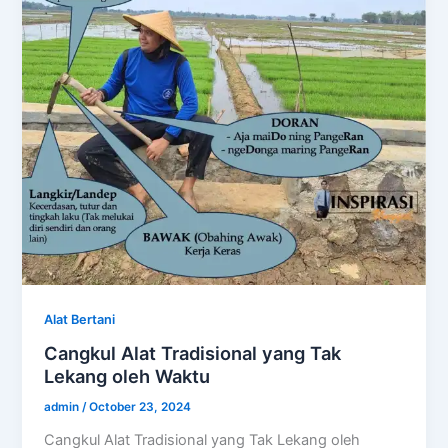
Alat Bertani
Cangkul Alat Tradisional yang Tak
Lekang oleh Waktu
admin
/
October 23, 2024
Cangkul Alat Tradisional yang Tak Lekang oleh