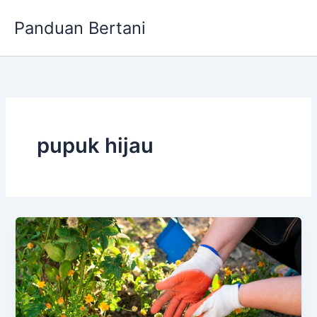
Skip
Panduan Bertani
to
content
pupuk hijau