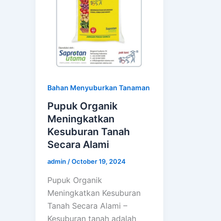
Bahan Menyuburkan Tanaman
Pupuk Organik
Meningkatkan
Kesuburan Tanah
Secara Alami
admin
/
October 19, 2024
Pupuk Organik
Meningkatkan Kesuburan
Tanah Secara Alami –
Kesuburan tanah adalah